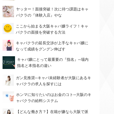
ヤッター！面接突破！次に待つ課題はキャ
バクラの『体験入店』やな
ここから始まる大阪キャバ嬢ライフ！キャ
バクラの面接を突破する方法
キャバクラの延長交渉が上手なキャバ嬢に
なって成績をグングン伸ばす
キャバ嬢にとって最重要の『指名』─場内
指名と本指名の違い
ガン見推奨─キャバ未経験者が大阪にあるキ
ャバクラの求人を探すには
ホンマに知りたいのはお金のコト─大阪のキ
ャバクラの給料システム
【どんな働き方？】在籍が嫌なら大阪で派