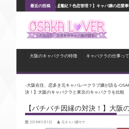
Skip
ます
【風紀？色恋管理？】キャバ嬢の恋愛事情を探る！
コレが
最近の投稿
to
content
大阪のキャバクラの特徴
キャバクラの仕事っ
-大阪在住、恋多き元キャバレークラブ嬢が語る-OSAKA
決！】大阪のキャバクラと東京のキャバクラを比較
【バチバチ因縁の対決！】大阪
2018年5月1日
元キャバ嬢サナ