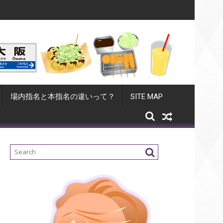
ャバクラ引退？キャバ嬢の退店後の身の振り方
キャバクラで指名替え
場内指名と本指名の違いって？
SITE MAP