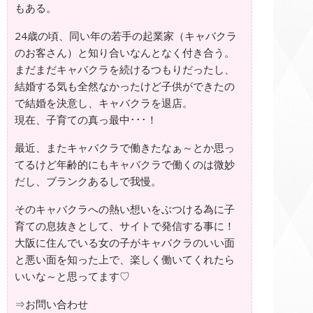
もある。
24歳の頃、同い年の若手の起業家（キャバクラ
のお客さん）と知り合いなんとなく付き合う。
まだまだキャバクラを続けるつもりだったし、
結婚する気も全然なかったけど子供ができたの
で結婚を決意し、キャバクラを退店。
現在、子育ての真っ最中･･･！
最近、またキャバクラで働きたなぁ～とか思っ
てるけど年齢的にもキャバクラで働くのは微妙
だし、ブランクあるしで我慢。
そのキャバクラへの熱い想いをぶつける為に子
育ての息抜きとして、サイトで発信する事に！
大阪に住んでいる女の子がキャバクラのいい面
と悪い面を知った上で、楽しく働いてくれたら
いいな～と思ってます♡
⇒
お問い合わせ