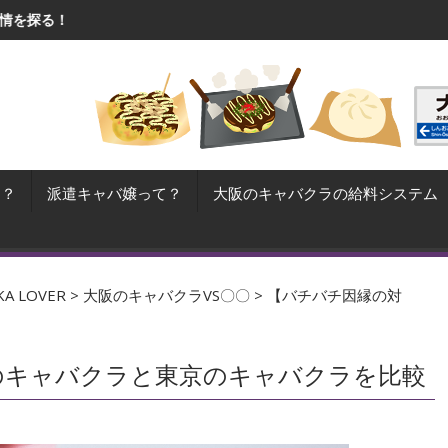
秘訣！大阪の売れっ子キャバ嬢が毎日行うシンプルな習慣
歳を重ねたらキ
て？
派遣キャバ嬢って？
大阪のキャバクラの給料システム
 LOVER
>
大阪のキャバクラVS〇〇
>
【バチバチ因縁の対
のキャバクラと東京のキャバクラを比較