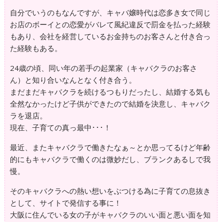
自分でいうのもなんですが、キャバ嬢時代は恋多き女で同じ
お店のボーイとの恋愛がバレて風紀違反で罰金を払った経験
もあり、会社を経営しているお金持ちのお客さんと付き合っ
た経験もある。
24歳の頃、同い年の若手の起業家（キャバクラのお客さ
ん）と知り合いなんとなく付き合う。
まだまだキャバクラを続けるつもりだったし、結婚する気も
全然なかったけど子供ができたので結婚を決意し、キャバク
ラを退店。
現在、子育ての真っ最中･･･！
最近、またキャバクラで働きたなぁ～とか思ってるけど年齢
的にもキャバクラで働くのは微妙だし、ブランクあるしで我
慢。
そのキャバクラへの熱い想いをぶつける為に子育ての息抜き
として、サイトで発信する事に！
大阪に住んでいる女の子がキャバクラのいい面と悪い面を知