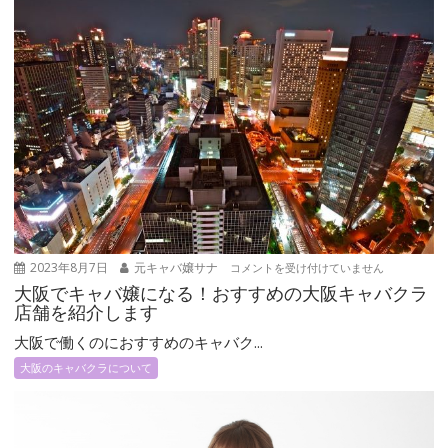
ン
大
2023年8月7日
元キャバ嬢サナ
コメントを受け付けていません
阪
大阪でキャバ嬢になる！おすすめの大阪キャバクラ
で
店舗を紹介します
キ
大阪で働くのにおすすめのキャバク...
ャ
大阪のキャバクラについて
バ
嬢
に
な