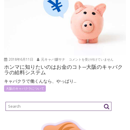
経
す
験
は
者
が
大
阪
に
あ
る
ホ
キ
2018年6月11日
元キャバ嬢サナ
コメントを受け付けていません
ン
ャ
ホンマに知りたいのはお金のコト─大阪のキャバク
マ
バ
ラの給料システム
に
ク
キャバクラで働くんなら、やっぱり...
知
ラ
大阪のキャバクラについて
り
の
た
求
い
人
の
を
は
探
お
す
金
に