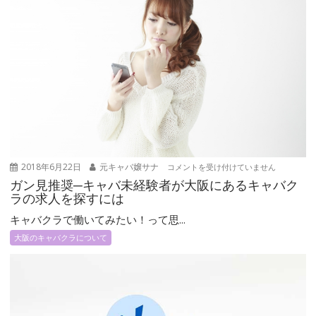
る！
お
す
す
め
の
大
阪
キ
ャ
ガ
バ
2018年6月22日
元キャバ嬢サナ
コメントを受け付けていません
ン
ク
ガン見推奨─キャバ未経験者が大阪にあるキャバク
見
ラ
ラの求人を探すには
推
店
キャバクラで働いてみたい！って思...
奨
舗
大阪のキャバクラについて
─
を
キ
紹
ャ
介
バ
し
未
ま