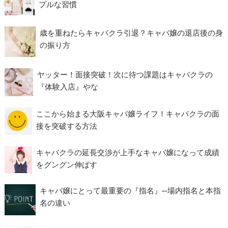
プルな習慣
歳を重ねたらキャバクラ引退？キャバ嬢の退店後の身
の振り方
ヤッター！面接突破！次に待つ課題はキャバクラの
『体験入店』やな
ここから始まる大阪キャバ嬢ライフ！キャバクラの面
接を突破する方法
キャバクラの延長交渉が上手なキャバ嬢になって成績
をグングン伸ばす
キャバ嬢にとって最重要の『指名』─場内指名と本指
名の違い