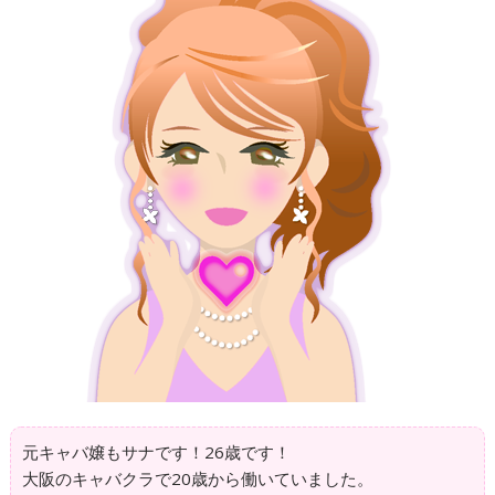
の
は
コ
は
ト
─
大
阪
の
キ
ャ
バ
ク
ラ
の
給
料
シ
ス
テ
元キャバ嬢もサナです！26歳です！
ム
大阪のキャバクラで20歳から働いていました。
は