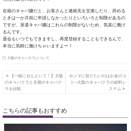
在籍のキャバ嬢だと、お客さんと連絡先を交換したり、辞める
ときは一か月前に申請しなかったりといろいろと制限があるの
ですが、派遣キャバ嬢はこれらの制限がないため、気楽に働け
るんです。
退会もいつでもできますし、再度登録することもできるんで、
本当に気軽に働けちゃいますよー！
大阪のキャバクラについて
投
【一緒にせんといて！】大阪
ホンマに知りたいのはお金のコ
稿
のキャバクラと京都のキャバク
ト─大阪のキャバクラの給料シ
ナ
ラを比較
ステム
ビ
ゲ
こちらの記事もおすすめ
ー
シ
ョ