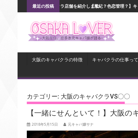
Skip
大阪キャバクラ店舗を紹介します
【風紀？色恋管理？】キャバ嬢の恋愛事情
最近の投稿
to
content
大阪のキャバクラの特徴
キャバクラの仕事っ
カテゴリー:
大阪のキャバクラVS〇〇
【一緒にせんといて！】大阪の
2018年5月15日
元キャバ嬢サナ