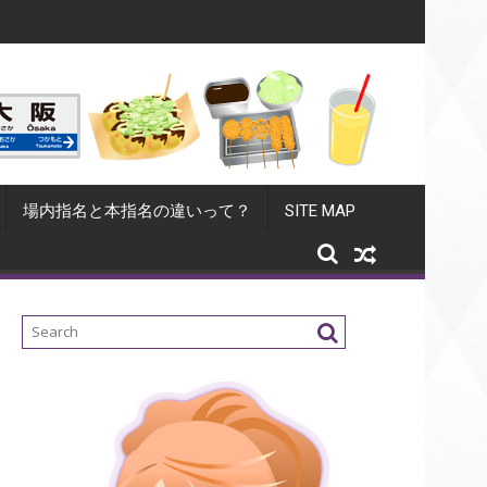
シンプルな習慣
歳を重ねたらキャバクラ引退？キャバ嬢の退店後の身の
場内指名と本指名の違いって？
SITE MAP