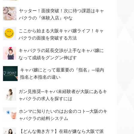
ヤッター！面接突破！次に待つ課題はキャ
バクラの『体験入店』やな
ここから始まる大阪キャバ嬢ライフ！キャ
バクラの面接を突破する方法
キャバクラの延長交渉が上手なキャバ嬢に
なって成績をグングン伸ばす
キャバ嬢にとって最重要の『指名』─場内
指名と本指名の違い
ガン見推奨─キャバ未経験者が大阪にあるキ
ャバクラの求人を探すには
ホンマに知りたいのはお金のコト─大阪のキ
ャバクラの給料システム
【どんな働き方？】在籍が嫌なら大阪で派