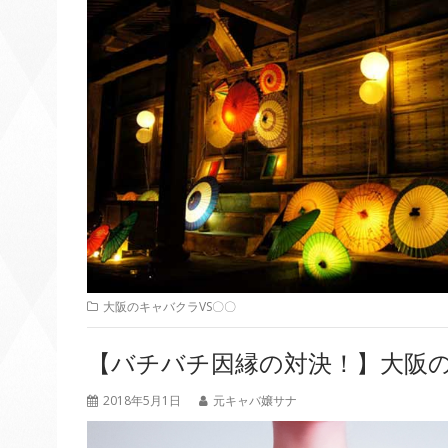
大阪のキャバクラVS〇〇
【バチバチ因縁の対決！】大阪
2018年5月1日
元キャバ嬢サナ