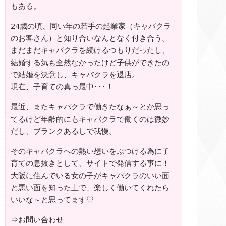
もある。
24歳の頃、同い年の若手の起業家（キャバクラ
のお客さん）と知り合いなんとなく付き合う。
まだまだキャバクラを続けるつもりだったし、
結婚する気も全然なかったけど子供ができたの
で結婚を決意し、キャバクラを退店。
現在、子育ての真っ最中･･･！
最近、またキャバクラで働きたなぁ～とか思っ
てるけど年齢的にもキャバクラで働くのは微妙
だし、ブランクあるしで我慢。
そのキャバクラへの熱い想いをぶつける為に子
育ての息抜きとして、サイトで発信する事に！
大阪に住んでいる女の子がキャバクラのいい面
と悪い面を知った上で、楽しく働いてくれたら
いいな～と思ってます♡
⇒
お問い合わせ