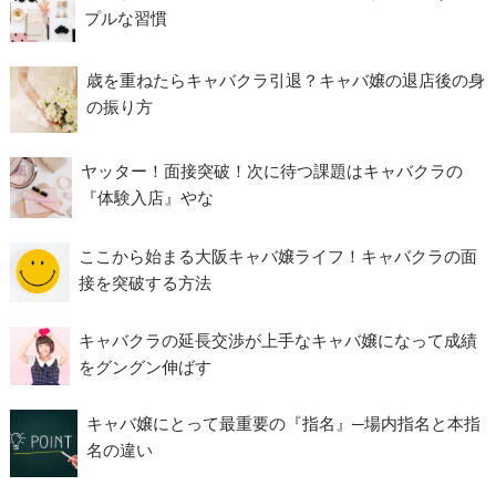
プルな習慣
歳を重ねたらキャバクラ引退？キャバ嬢の退店後の身
の振り方
ヤッター！面接突破！次に待つ課題はキャバクラの
『体験入店』やな
ここから始まる大阪キャバ嬢ライフ！キャバクラの面
接を突破する方法
キャバクラの延長交渉が上手なキャバ嬢になって成績
をグングン伸ばす
キャバ嬢にとって最重要の『指名』─場内指名と本指
名の違い