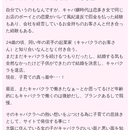
自分でいうのもなんですが、キャバ嬢時代は恋多き女で同じ
お店のボーイとの恋愛がバレて風紀違反で罰金を払った経験
もあり、会社を経営しているお金持ちのお客さんと付き合っ
た経験もある。
24歳の頃、同い年の若手の起業家（キャバクラのお客さ
ん）と知り合いなんとなく付き合う。
まだまだキャバクラを続けるつもりだったし、結婚する気も
全然なかったけど子供ができたので結婚を決意し、キャバク
ラを退店。
現在、子育ての真っ最中･･･！
最近、またキャバクラで働きたなぁ～とか思ってるけど年齢
的にもキャバクラで働くのは微妙だし、ブランクあるしで我
慢。
そのキャバクラへの熱い想いをぶつける為に子育ての息抜き
として、サイトで発信する事に！
大阪に住んでいる女の子がキャバクラのいい面と悪い面を知