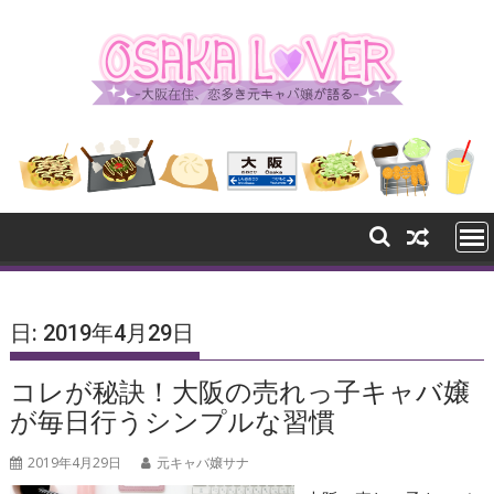
Skip
to
content
日:
2019年4月29日
コレが秘訣！大阪の売れっ子キャバ嬢
が毎日行うシンプルな習慣
2019年4月29日
元キャバ嬢サナ